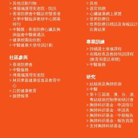
其他活動刊物
其他
傅麗儀護理安老院 - 院訊
器官捐贈
香港防癆會中醫診所暨香港
心臟健康網上展覽
大學中醫臨床教研中心開幕
世界防癆日
特刊
世界防癆日標語及海報設計
中醫匯 - 香港防癆心臟及胸
比賽結果
病協會中醫藥通訊
健康校園由你創
專業訓練
中醫健康大使培训計劃
持續護士進修課程
在職校長及教師培訓課程
社區參與
(教育局委託舉辦)
香港防癆會
中醫服務
中醫服務
傅麗儀護理安老院
研究
林貝聿嘉健康促進及教育中
結核病及胸肺疾病
心
中醫
口腔健康教育
第十三屆港、澳、台、滬、
媒體報導
粵結核病控制學術研討會
胸肺科硏基金 - 申請指引
胸肺科硏基金 - 申請表
胸肺科硏基金 - 中期報告
胸肺科硏基金 - 報告頁面
支持胸肺科研基金