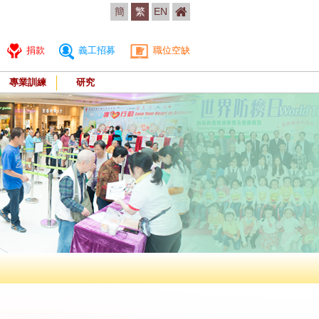
簡
繁
EN
捐款
義工招募
職位空缺
專業訓練
研究