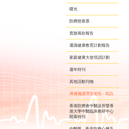
曙光
防癆慈善票
賣旗籌款報告
通識健康教育計劃報告
家庭健康大使培訓計劃
週年特刊
其他活動刊物
傅麗儀護理安老院 - 院訊
香港防癆會中醫診所暨香
港大學中醫臨床教研中心
開幕特刊
中醫匯 - 香港防癆心臟及