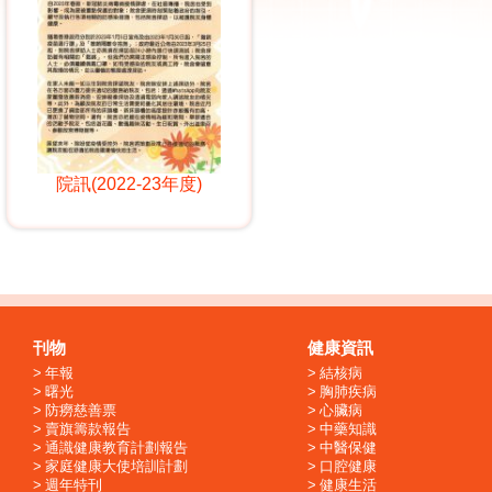
院訊(2022-23年度)
刊物
健康資訊
年報
結核病
曙光
胸肺疾病
防癆慈善票
心臟病
賣旗籌款報告
中藥知識
通識健康教育計劃報告
中醫保健
家庭健康大使培訓計劃
口腔健康
週年特刊
健康生活