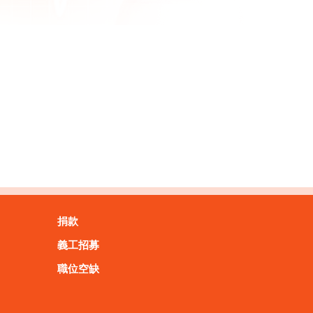
捐款
義工招募
職位空缺