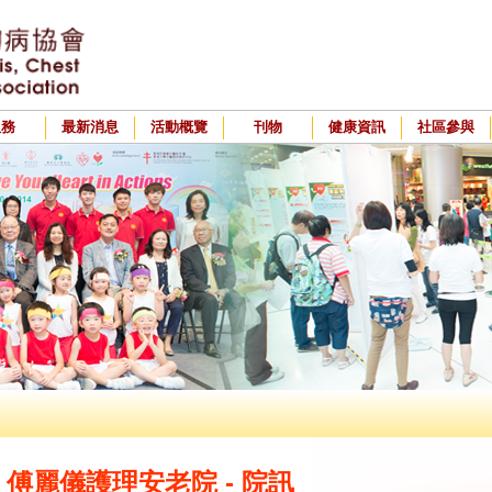
服務
最新消息
活動概覽
刊物
健康資訊
社區參與
傅麗儀護理安老院 - 院訊