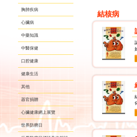
胸肺疾病
結核病
心臟病
中藥知識
中醫保健
口腔健康
健康生活
其他
器官捐贈
化
心臟健康網上展覽
世界防癆日