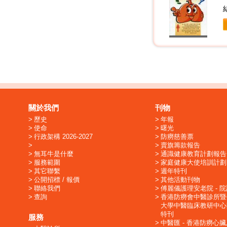
關於我們
刊物
歷史
年報
使命
曙光
行政架構 2026-2027
防癆慈善票
賣旗籌款報告
無耳牛是什麼
通識健康教育計劃報告
服務範圍
家庭健康大使培訓計劃
其它聯繫
週年特刊
公開招標 / 報價
其他活動刊物
聯絡我們
傅麗儀護理安老院 - 
查詢
香港防癆會中醫診所暨
大學中醫臨床教研中心
特刊
服務
中醫匯 - 香港防癆心