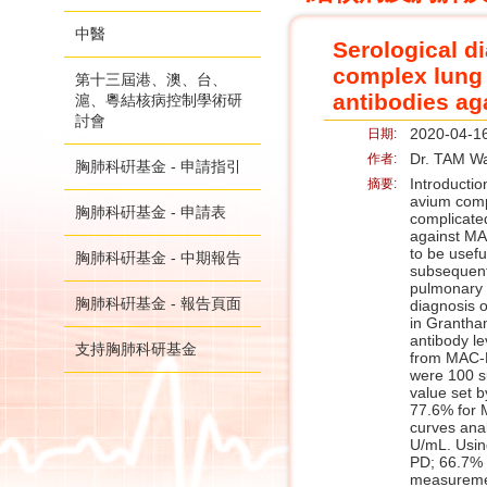
中醫
Serological d
complex lung
第十三屆港、澳、台、
antibodies ag
滬、粵結核病控制學術研
討會
2020-04-1
日期:
Dr. TAM W
作者:
胸肺科硏基金 - 申請指引
Introductio
摘要:
avium comp
胸肺科硏基金 - 申請表
complicate
against MA
to be usef
胸肺科硏基金 - 中期報告
subsequent
pulmonary d
胸肺科硏基金 - 報告頁面
diagnosis 
in Grantha
antibody le
支持胸肺科研基金
from MAC-P
were 100 su
value set b
77.6% for 
curves ana
U/mL. Using
PD; 66.7% 
measuremen