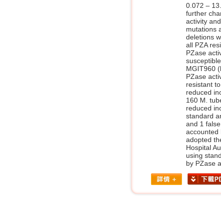
0.072 – 13
further ch
activity a
mutations 
deletions w
all PZA res
PZase acti
susceptibl
MGIT960 (b
PZase activ
resistant 
reduced ino
160 M. tube
reduced ino
standard a
and 1 fals
accounted 
adopted the
Hospital Au
using stand
by PZase a