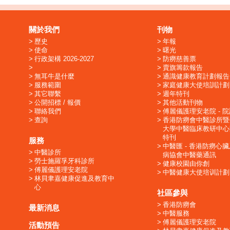
關於我們
刊物
歷史
年報
使命
曙光
行政架構 2026-2027
防癆慈善票
賣旗籌款報告
無耳牛是什麼
通識健康教育計劃報告
服務範圍
家庭健康大使培訓計劃
其它聯繫
週年特刊
公開招標 / 報價
其他活動刊物
聯絡我們
傅麗儀護理安老院 - 
查詢
香港防癆會中醫診所暨
大學中醫臨床教研中心
特刊
服務
中醫匯 - 香港防癆心
中醫診所
病協會中醫藥通訊
勞士施羅孚牙科診所
健康校園由你創
傅麗儀護理安老院
中醫健康大使培训計劃
林貝聿嘉健康促進及教育中
心
社區參與
香港防癆會
最新消息
中醫服務
傅麗儀護理安老院
活動預告