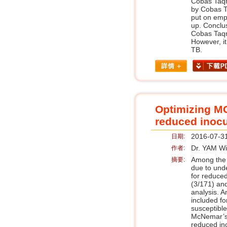
Cobas Taqm
by Cobas T
put on empi
up. Conclu
Cobas Taqma
However, it
TB.
Optimizing MG
reduced inoc
2016-07-3
日期:
Dr. YAM W
作者:
Among the 1
摘要:
due to unde
for reduce
(3/171) and
analysis. 
included fo
susceptible
McNemar’s a
reduced in