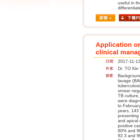
useful in 
differenti
Application o
clinical mana
2017-11-1
日期:
Dr. TO Kin
作者:
Background
摘要:
lavage (BAL
tuberculosi
smear nega
TB culture
were diagn
to Februar
years, 143
presenting
and apical
positive ca
80% and 98%
92.3 and 9