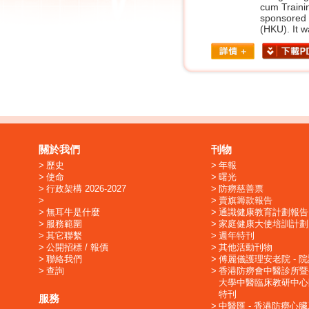
cum Trainin
sponsored 
(HKU). It 
關於我們
刊物
歷史
年報
使命
曙光
行政架構 2026-2027
防癆慈善票
賣旗籌款報告
無耳牛是什麼
通識健康教育計劃報告
服務範圍
家庭健康大使培訓計劃
其它聯繫
週年特刊
公開招標 / 報價
其他活動刊物
聯絡我們
傅麗儀護理安老院 - 
查詢
香港防癆會中醫診所暨
大學中醫臨床教研中心
特刊
服務
中醫匯 - 香港防癆心