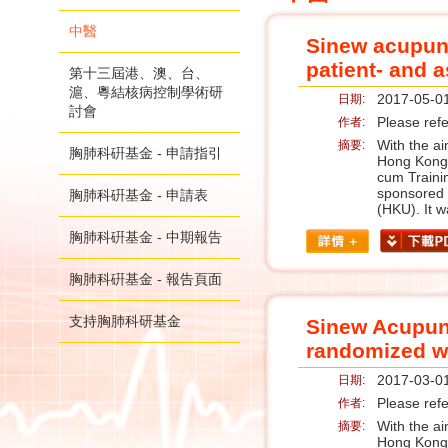
中醫
Sinew acupunc
patient- and a
第十三屆港、澳、台、
滬、粵結核病控制學術研
2017-05-0
日期:
討會
Please refe
作者:
With the ai
摘要:
胸肺科硏基金 - 申請指引
Hong Kong 
cum Trainin
sponsored 
胸肺科硏基金 - 申請表
(HKU). It 
胸肺科硏基金 - 中期報告
胸肺科硏基金 - 報告頁面
支持胸肺科研基金
Sinew Acupunc
randomized wai
2017-03-0
日期:
Please refe
作者:
With the ai
摘要:
Hong Kong 