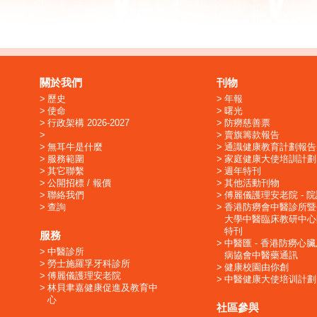
關於我們
刊物
歷史
年報
使命
曙光
行政架構 2026-2027
防癆慈善票
賣旗籌款報告
無耳牛是什麼
通識健康教育計劃報告
服務範圍
家庭健康大使培訓計劃
其它聯繫
週年特刊
公開招標 / 報價
其他活動刊物
聯絡我們
傅麗儀護理安老院 - 
查詢
香港防癆會中醫診所暨
大學中醫臨床教研中心
特刊
服務
中醫匯 - 香港防癆心
中醫診所
病協會中醫藥通訊
勞士施羅孚牙科診所
健康校園由你創
傅麗儀護理安老院
中醫健康大使培训計劃
林貝聿嘉健康促進及教育中
心
社區參與