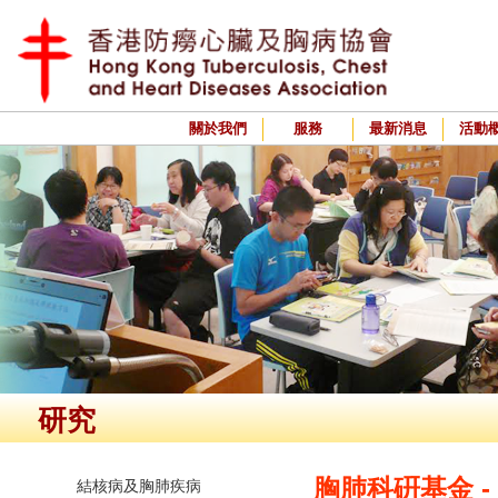
關於我們
服務
最新消息
活動
研究
胸肺科硏基金 -
結核病及胸肺疾病