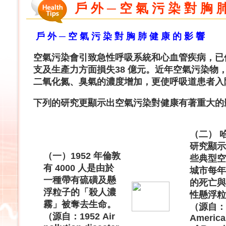
戶 外 ─ 空 氣 污 染 對 胸 
戶 外 ─ 空 氣 污 染 對 胸 肺 健 康 的 影 響
空氣污染會引致急性呼吸系統和心血管疾病，已
支及生產力方面損失38 億元。近年空氣污染物
二氧化氮、臭氣的濃度增加，更使呼吸道患者入
下列的研究更顯示出空氣污染對健康有著重大的
（二） 
研究顯示
（一）1952 年倫敦
些典型空
有 4000 人是由於
城市每年
一種帶有硫磺及懸
的死亡與
浮粒子的「殺人濃
性懸浮粒
霧」被奪去生命。
（源自：
（源自：1952 Air
America