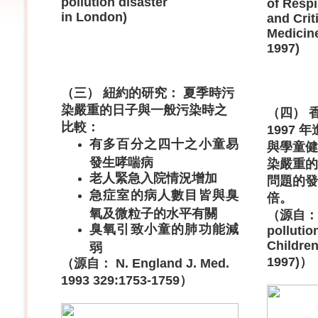
pollution disaster
of Respi
in London)
and Crit
Medicin
1997)
（三） 紐約的研究： 夏季時污
染嚴重的日子與一般污染時之
（四） 香
比較：
1997
有多百分之四十之小童易
與學童健
發生哮喘病
染嚴重的
老人緊急入院情況增加
問題的發
急症室的病人數目皆與臭
倍。
氧及微粒子的水平有關
（源自： Th
臭氧引致小童的肺功能減
pollutio
Children
弱
1997)）
（源自： N. England J. Med.
1993 329:1753-1759）