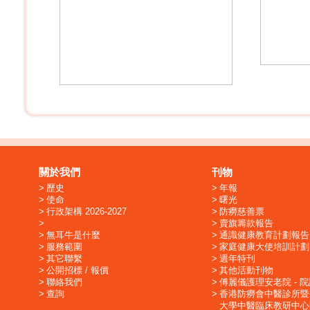
關於我們
刊物
歷史
年報
使命
曙光
行政架構 2026-2027
防癆慈善票
賣旗籌款報告
無耳牛是什麼
通識健康教育計劃報告
服務範圍
家庭健康大使培訓計劃
其它聯繫
週年特刊
公開招標 / 報價
其他活動刊物
聯絡我們
傅麗儀護理安老院 - 
查詢
香港防癆會中醫診所暨
大學中醫臨床教研中心