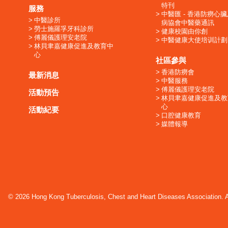
特刊
服務
中醫匯 - 香港防癆心
中醫診所
病協會中醫藥通訊
勞士施羅孚牙科診所
健康校園由你創
傅麗儀護理安老院
中醫健康大使培训計劃
林貝聿嘉健康促進及教育中
心
社區參與
香港防癆會
最新消息
中醫服務
傅麗儀護理安老院
活動預告
林貝聿嘉健康促進及教
心
活動紀要
口腔健康教育
媒體報導
© 2026 Hong Kong Tuberculosis, Chest and Heart Diseases Association. Al