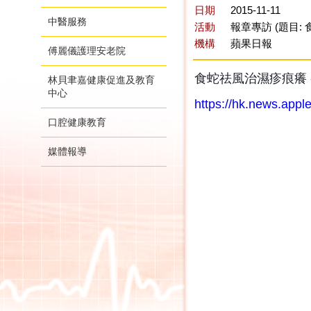
日期
2015-11-11
中醫服務
活動
報章專訪 (題目:
機構
蘋果日報
傅麗儀護理安老院
食蛇祛風治濕疹痕癢 
林貝聿嘉健康促進及教育
中心
https://hk.news.appl
口腔健康教育
媒體報導