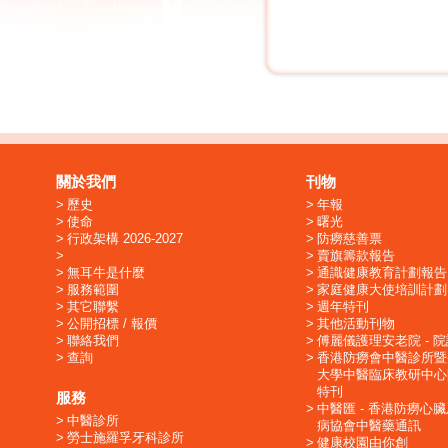
關於我們
刊物
歷史
年報
使命
曙光
行政架構 2026-2027
防癆慈善票
賣旗籌款報告
無耳牛是什麼
通識健康教育計劃報告
服務範圍
家庭健康大使培訓計劃
其它聯繫
週年特刊
公開招標 / 報價
其他活動刊物
聯絡我們
傅麗儀護理安老院 - 
查詢
香港防癆會中醫診所暨
大學中醫臨床教研中心
特刊
服務
中醫匯 - 香港防癆心
中醫診所
病協會中醫藥通訊
勞士施羅孚牙科診所
健康校園由你創