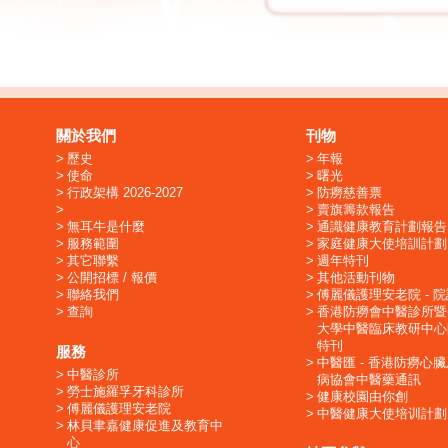
關於我們
刊物
歷史
年報
使命
曙光
行政架構 2026-2027
防癆慈善票
賣旗籌款報告
無耳牛是什麼
通識健康教育計劃報告
服務範圍
家庭健康大使培訓計劃
其它聯繫
週年特刊
公開招標 / 報價
其他活動刊物
聯絡我們
傅麗儀護理安老院 - 
查詢
香港防癆會中醫診所暨
大學中醫臨床教研中心
特刊
服務
中醫匯 - 香港防癆心
中醫診所
病協會中醫藥通訊
勞士施羅孚牙科診所
健康校園由你創
傅麗儀護理安老院
中醫健康大使培训計劃
林貝聿嘉健康促進及教育中
心