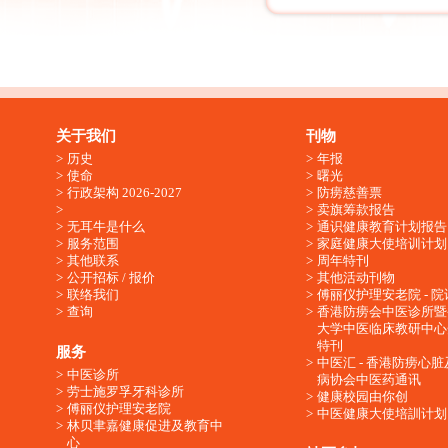
关于我们
刊物
历史
年报
使命
曙光
行政架构 2026-2027
防痨慈善票
卖旗筹款报告
无耳牛是什么
通识健康教育计划报告
服务范围
家庭健康大使培训计划
其他联系
周年特刊
公开招标 / 报价
其他活动刊物
联络我们
傅丽仪护理安老院 - 院
查询
香港防痨会中医诊所暨
大学中医临床教研中心
特刊
服务
中医汇 - 香港防痨心
中医诊所
病协会中医药通讯
劳士施罗孚牙科诊所
健康校园由你创
傅丽仪护理安老院
中医健康大使培訓计划
林贝聿嘉健康促进及教育中
心