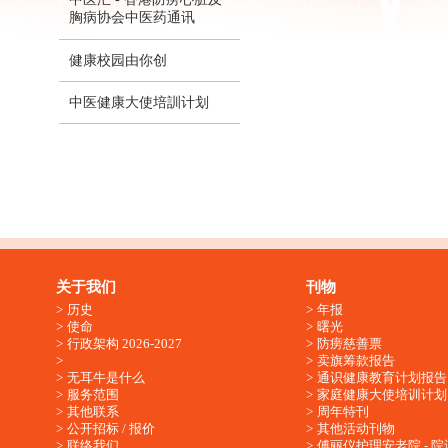
胸病协会中医药通讯
健康校园由你创
中医健康大使培訓计划
关于我们
刊物
历史
年报
使命
曙光
行政架构 2026-2027
防痨慈善票
卖旗筹款报告
无耳牛是什么
通识健康教育计划报告
服务范围
家庭健康大使培训计划
其他联系
周年特刊
公开招标 / 报价
其他活动刊物
联络我们
傅丽仪护理安老院 - 院