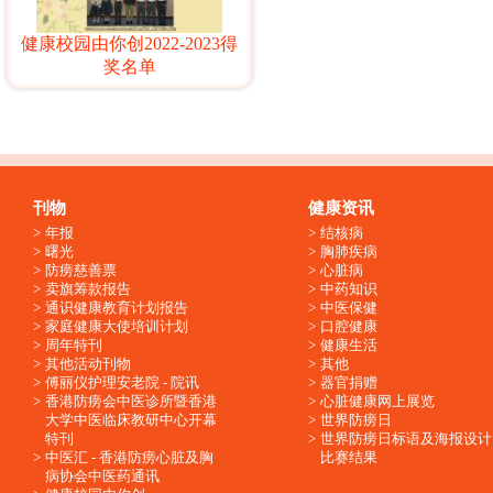
健康校园由你创2022-2023得
奖名单
刊物
健康资讯
年报
结核病
曙光
胸肺疾病
防痨慈善票
心脏病
卖旗筹款报告
中药知识
通识健康教育计划报告
中医保健
家庭健康大使培训计划
口腔健康
周年特刊
健康生活
其他活动刊物
其他
傅丽仪护理安老院 - 院讯
器官捐赠
香港防痨会中医诊所暨香港
心脏健康网上展览
大学中医临床教研中心开幕
世界防痨日
特刊
世界防痨日标语及海报设计
中医汇 - 香港防痨心脏及胸
比赛结果
病协会中医药通讯