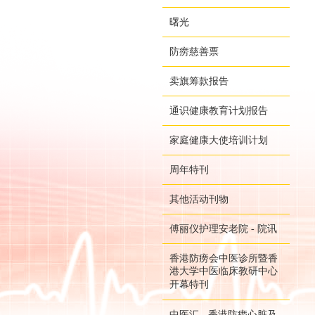
曙光
防痨慈善票
卖旗筹款报告
通识健康教育计划报告
家庭健康大使培训计划
周年特刊
其他活动刊物
傅丽仪护理安老院 - 院讯
香港防痨会中医诊所暨香
港大学中医临床教研中心
开幕特刊
中医汇 - 香港防痨心脏及