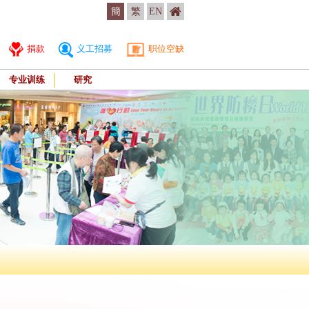
簡
繁
EN
捐款
义工招募
职位空缺
专业训练
研究