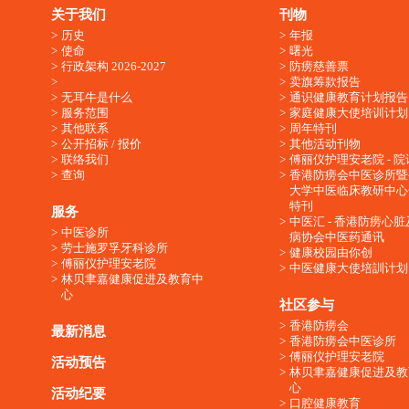
关于我们
刊物
历史
年报
使命
曙光
行政架构 2026-2027
防痨慈善票
卖旗筹款报告
无耳牛是什么
通识健康教育计划报告
服务范围
家庭健康大使培训计划
其他联系
周年特刊
公开招标 / 报价
其他活动刊物
联络我们
傅丽仪护理安老院 - 院
查询
香港防痨会中医诊所暨
大学中医临床教研中心
特刊
服务
中医汇 - 香港防痨心
中医诊所
病协会中医药通讯
劳士施罗孚牙科诊所
健康校园由你创
傅丽仪护理安老院
中医健康大使培訓计划
林贝聿嘉健康促进及教育中
心
社区参与
香港防痨会
最新消息
香港防痨会中医诊所
傅丽仪护理安老院
活动预告
林贝聿嘉健康促进及教
心
活动纪要
口腔健康教育