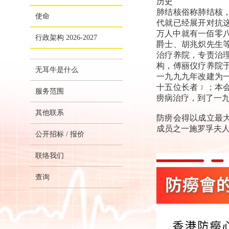
历史
肺结核俗称肺结核
使命
代就已经展开对抗
万人中就有一佰零
行政架构 2026-2027
爵士、胡兆炽先生
治疗养院，专责治
构，傅丽仪疗养院
无耳牛是什么
一九九九年改建为
十五位长者﹞；本
服务范围
痨病治疗，到了一
其他联系
防痨会得以成立最
成员之一施罗孚
夫
公开招标 / 报价
联络我们
查询