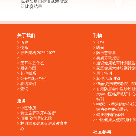
世界防痨日标语及海报设
计比赛结果
关于我们
刊物
历史
年报
使命
曙光
行政架构 2026-2027
防痨慈善票
卖旗筹款报告
无耳牛是什么
通识健康教育计划报告
服务范围
家庭健康大使培训计划
其他联系
周年特刊
公开招标 / 报价
其他活动刊物
联络我们
傅丽仪护理安老院 - 院
查询
香港防痨会中医诊所暨
大学中医临床教研中心
特刊
服务
中医汇 - 香港防痨心
中医诊所
病协会中医药通讯
劳士施罗孚牙科诊所
健康校园由你创
傅丽仪护理安老院
中医健康大使培訓计划
林贝聿嘉健康促进及教育中
心
社区参与