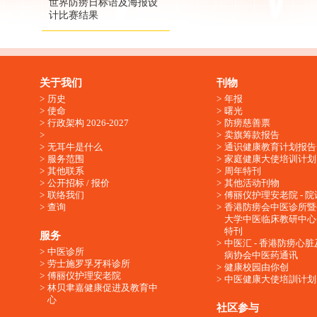
世界防痨日标语及海报设
计比赛结果
关于我们
刊物
历史
年报
使命
曙光
行政架构 2026-2027
防痨慈善票
卖旗筹款报告
无耳牛是什么
通识健康教育计划报告
服务范围
家庭健康大使培训计划
其他联系
周年特刊
公开招标 / 报价
其他活动刊物
联络我们
傅丽仪护理安老院 - 院
查询
香港防痨会中医诊所暨
大学中医临床教研中心
特刊
服务
中医汇 - 香港防痨心
中医诊所
病协会中医药通讯
劳士施罗孚牙科诊所
健康校园由你创
傅丽仪护理安老院
中医健康大使培訓计划
林贝聿嘉健康促进及教育中
心
社区参与