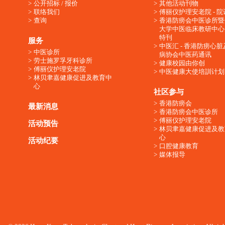
公开招标 / 报价
其他活动刊物
联络我们
傅丽仪护理安老院 - 院
查询
香港防痨会中医诊所暨
大学中医临床教研中心
特刊
服务
中医汇 - 香港防痨心
中医诊所
病协会中医药通讯
劳士施罗孚牙科诊所
健康校园由你创
傅丽仪护理安老院
中医健康大使培訓计划
林贝聿嘉健康促进及教育中
心
社区参与
香港防痨会
最新消息
香港防痨会中医诊所
傅丽仪护理安老院
活动预告
林贝聿嘉健康促进及教
心
活动纪要
口腔健康教育
媒体报导