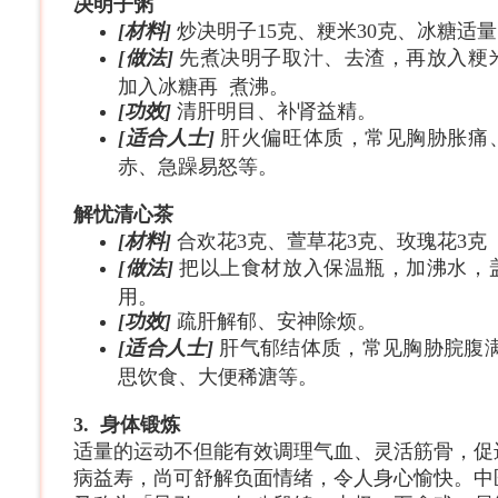
决明子
粥
[
材料
]
炒决明子15克、粳米30克、冰糖适量
[
做法
]
先煮决明子取汁、去渣，再放入粳
加入冰糖再 煮沸。
[
功效
]
清肝明目、补肾益精。
[
适合人士
]
肝火偏旺体质，常见胸胁胀痛
赤、急躁易怒等。
解忧清心
茶
[
材料
]
合欢花3克、萱草花3克、玫瑰花3克
[
做法
]
把以上食材放入保温瓶，加沸水，盖
用。
[
功效
]
疏肝解郁、安神除烦。
[
适合人士
]
肝气郁结体质，常见胸胁脘腹满
思饮食、大便稀溏等。
3.
身体锻
炼
适量的运动不但能有效调理气血、灵活筋骨，促
病益寿，尚可舒解负面情绪，令人身心愉快。中