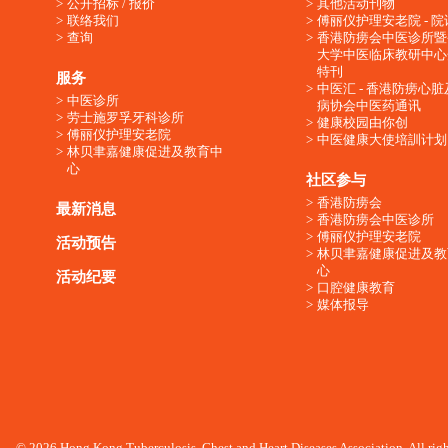
公开招标 / 报价
其他活动刊物
联络我们
傅丽仪护理安老院 - 院
查询
香港防痨会中医诊所暨
大学中医临床教研中心
特刊
服务
中医汇 - 香港防痨心
中医诊所
病协会中医药通讯
劳士施罗孚牙科诊所
健康校园由你创
傅丽仪护理安老院
中医健康大使培訓计划
林贝聿嘉健康促进及教育中
心
社区参与
香港防痨会
最新消息
香港防痨会中医诊所
傅丽仪护理安老院
活动预告
林贝聿嘉健康促进及教
心
活动纪要
口腔健康教育
媒体报导
© 2026 Hong Kong Tuberculosis, Chest and Heart Diseases Association. All righ