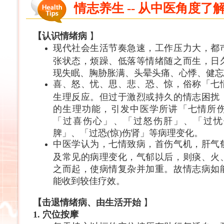
情志养生 -- 从中医角度了
【认识情绪病
】
现代社会生活节奏急速，工作压力大，都
张状态，烦躁、低落等情绪随之而生，日
现失眠、胸胁胀满、头晕头痛、心悸、健忘
喜、怒、忧、思、悲、恐、惊，俗称「七
生理反应。但过于激烈或持久的情志困扰
的生理功能，引发中医学所讲「七情所
「过喜伤心」、「过怒伤肝」、「过忧
脾」、「过恐(惊)伤肾」等病理变化。
中医学认为，七情致病，首伤气机，肝气
及常见的病理变化，气郁以后，则痰、火
之而起，使病情复杂并加重。故情志病如
能收到较佳疗效。
【击退情绪病、由生活开始
】
1.
穴位按
摩