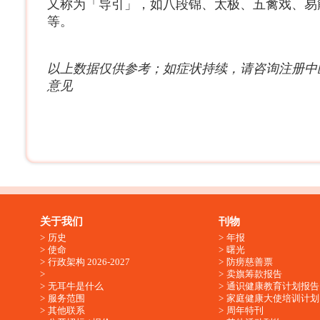
又称为「导引」，如八段锦、太极、五禽戏、易
等。
以上数据仅供参考；如症状持续，请咨询注册中
意见
关于我们
刊物
历史
年报
使命
曙光
行政架构 2026-2027
防痨慈善票
卖旗筹款报告
无耳牛是什么
通识健康教育计划报告
服务范围
家庭健康大使培训计划
其他联系
周年特刊