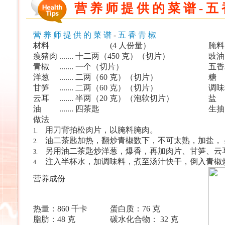
营 养 师 提 供 的 菜 谱 - 五
营
养
师
提
供
的
菜
谱
-
五
香
青
椒
材料
(4
人份量）
腌料
瘦猪肉
.......
十二两（
450
克）（切片）
豉
青椒
.......
一个（切片）
五香
洋葱
.......
二两（
60
克）（切片）
甘笋
.......
二两（
60
克）（切片）
调味
云耳
.......
半两（
20
克）（泡软切片）
盐
油
.......
四茶匙
生抽
做法
用刀背拍松肉片，以腌料腌肉。
1.
油二茶匙加热，翻炒青椒数下，不可太熟，加盐，
2.
另用油二茶匙炒洋葱，爆香，再加肉片、甘笋、云
3.
注入半杯水，加调味料，煮至汤汁快干，倒入青椒
4.
营养成份
热量：
860
千卡
蛋白质：
76
克
脂肪：
48
克
碳水化合物：
32
克