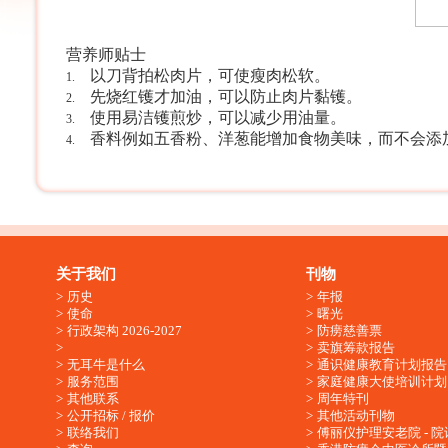
营养师贴士
以刀背拍松肉片，可使瘦肉松软。
1.
先烧红镬才加油，可以防止肉片黏镬。
2.
使用易洁镬煎炒，可以减少用油量。
3.
香料例如五香粉、洋葱能增加食物美味，而不会添
4.
关于我们
刊物
历史
年报
使命
曙光
行政架构 2026-2027
防痨慈善票
卖旗筹款报告
无耳牛是什么
通识健康教育计划报告
服务范围
家庭健康大使培训计划
其他联系
周年特刊
公开招标 / 报价
其他活动刊物
联络我们
傅丽仪护理安老院 - 院