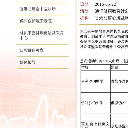
日期
2016-05-22
香港防痨会中医诊所
活动
通识健康教育计划2
机构
香港防痨心脏及
傅丽仪护理安老院
大会有幸到教育局局长吴克俭
林贝聿嘉健康促进及教育
教育计划筹委会主席及前教
中心
会副主席梁永铿律师、香港
及邓肇坚医院营养部主管营
口腔健康教育
是次活动约有150人出席，
媒体报导
学校
题目
伊利沙伯中学
食盐多过
伊利沙伯中学
低脂伪术
宝血会上智英文
少吃多滋