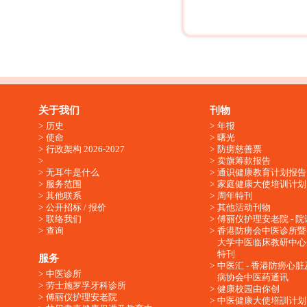
关于我们
刊物
历史
年报
使命
曙光
行政架构 2026-2027
防痨慈善票
卖旗筹款报告
无耳牛是什么
通识健康教育计划报告
服务范围
家庭健康大使培训计划
其他联系
周年特刊
公开招标 / 报价
其他活动刊物
联络我们
傅丽仪护理安老院 - 院
查询
香港防痨会中医诊所暨
大学中医临床教研中心
特刊
服务
中医汇 - 香港防痨心
中医诊所
病协会中医药通讯
劳士施罗孚牙科诊所
健康校园由你创
傅丽仪护理安老院
中医健康大使培訓计划