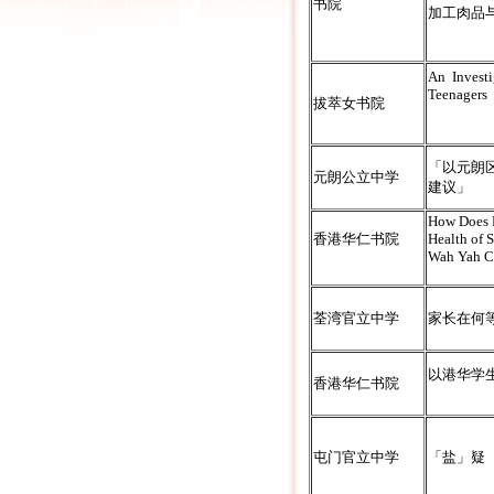
书院
加工肉品
An Invest
Teenagers
拔萃女书院
「以元朗
元朗公立中学
建议」
How Does P
香港华仁书院
Health of 
Wah Yah C
荃湾官立中学
家长在何
以港华学
香港华仁书院
屯门官立中学
「盐」疑