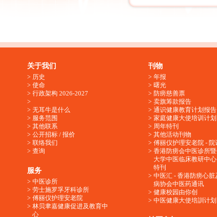
关于我们
刊物
历史
年报
使命
曙光
行政架构 2026-2027
防痨慈善票
卖旗筹款报告
无耳牛是什么
通识健康教育计划报告
服务范围
家庭健康大使培训计划
其他联系
周年特刊
公开招标 / 报价
其他活动刊物
联络我们
傅丽仪护理安老院 - 院
查询
香港防痨会中医诊所暨
大学中医临床教研中心
特刊
服务
中医汇 - 香港防痨心
中医诊所
病协会中医药通讯
劳士施罗孚牙科诊所
健康校园由你创
傅丽仪护理安老院
中医健康大使培訓计划
林贝聿嘉健康促进及教育中
心