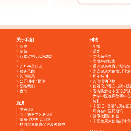
关于我们
刊物
历史
年报
使命
曙光
行政架构 2026-2027
防痨慈善票
卖旗筹款报告
无耳牛是什么
通识健康教育计划报告
服务范围
家庭健康大使培训计划
其他联系
周年特刊
公开招标 / 报价
其他活动刊物
联络我们
傅丽仪护理安老院 - 院
查询
香港防痨会中医诊所暨
大学中医临床教研中心
特刊
服务
中医汇 - 香港防痨心
中医诊所
病协会中医药通讯
劳士施罗孚牙科诊所
健康校园由你创
傅丽仪护理安老院
中医健康大使培訓计划
林贝聿嘉健康促进及教育中
心