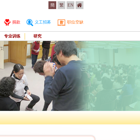
簡
繁
EN
捐款
义工招募
职位空缺
专业训练
研究