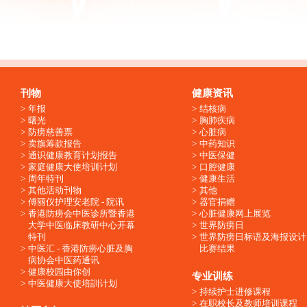
刊物
健康资讯
年报
结核病
曙光
胸肺疾病
防痨慈善票
心脏病
卖旗筹款报告
中药知识
通识健康教育计划报告
中医保健
家庭健康大使培训计划
口腔健康
周年特刊
健康生活
其他活动刊物
其他
傅丽仪护理安老院 - 院讯
器官捐赠
香港防痨会中医诊所暨香港
心脏健康网上展览
大学中医临床教研中心开幕
世界防痨日
特刊
世界防痨日标语及海报设计
中医汇 - 香港防痨心脏及胸
比赛结果
病协会中医药通讯
健康校园由你创
专业训练
中医健康大使培訓计划
持续护士进修课程
在职校长及教师培训课程