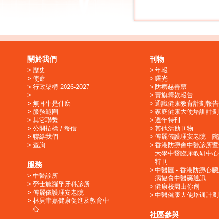
關於我們
刊物
歷史
年報
使命
曙光
行政架構 2026-2027
防癆慈善票
賣旗籌款報告
無耳牛是什麼
通識健康教育計劃報告
服務範圍
家庭健康大使培訓計劃
其它聯繫
週年特刊
公開招標 / 報價
其他活動刊物
聯絡我們
傅麗儀護理安老院 - 
查詢
香港防癆會中醫診所暨
大學中醫臨床教研中心
特刊
服務
中醫匯 - 香港防癆心
中醫診所
病協會中醫藥通訊
勞士施羅孚牙科診所
健康校園由你創
傅麗儀護理安老院
中醫健康大使培训計劃
林貝聿嘉健康促進及教育中
心
社區參與