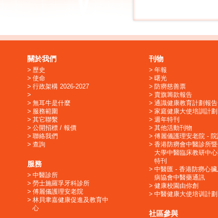
關於我們
刊物
歷史
年報
使命
曙光
行政架構 2026-2027
防癆慈善票
賣旗籌款報告
無耳牛是什麼
通識健康教育計劃報告
服務範圍
家庭健康大使培訓計劃
其它聯繫
週年特刊
公開招標 / 報價
其他活動刊物
聯絡我們
傅麗儀護理安老院 - 
查詢
香港防癆會中醫診所暨
大學中醫臨床教研中心
特刊
服務
中醫匯 - 香港防癆心
中醫診所
病協會中醫藥通訊
勞士施羅孚牙科診所
健康校園由你創
傅麗儀護理安老院
中醫健康大使培训計劃
林貝聿嘉健康促進及教育中
心
社區參與