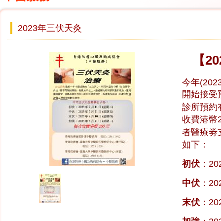
2023年三伏天灸
【2
今年(20
開始接受
診所預約
收費港幣2
者醫療劵
如下：
初伏
：20
中伏
：20
末伏
：20