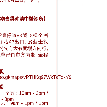
23年8月21日(星期一)
=================
防癆會梁仲清中醫診所
】
灣仔道83號18樓全層
仔站A3出口, 於莊士敦
路)先向大有商場方向行,
灣仔街市方向走, 全程
)
/goo.gl/maps/vPTHKq97WkTsTdkY9
)
至五 : 10am - 2pm /
 - 8pm
 : 9am - 1pm / 2pm