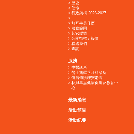
歷史
使命
行政架構 2026-2027
無耳牛是什麼
服務範圍
其它聯繫
公開招標 / 報價
聯絡我們
查詢
服務
中醫診所
勞士施羅孚牙科診所
傅麗儀護理安老院
林貝聿嘉健康促進及教育中
心
最新消息
活動預告
活動紀要