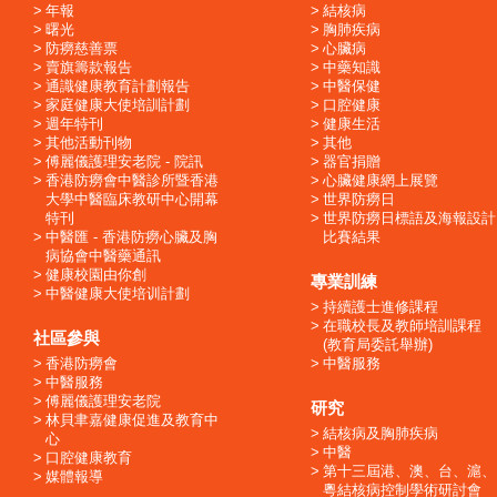
年報
結核病
曙光
胸肺疾病
防癆慈善票
心臟病
賣旗籌款報告
中藥知識
通識健康教育計劃報告
中醫保健
家庭健康大使培訓計劃
口腔健康
週年特刊
健康生活
其他活動刊物
其他
傅麗儀護理安老院 - 院訊
器官捐贈
香港防癆會中醫診所暨香港
心臟健康網上展覽
大學中醫臨床教研中心開幕
世界防癆日
特刊
世界防癆日標語及海報設計
中醫匯 - 香港防癆心臟及胸
比賽結果
病協會中醫藥通訊
健康校園由你創
專業訓練
中醫健康大使培训計劃
持續護士進修課程
在職校長及教師培訓課程
社區參與
(教育局委託舉辦)
香港防癆會
中醫服務
中醫服務
傅麗儀護理安老院
研究
林貝聿嘉健康促進及教育中
結核病及胸肺疾病
心
中醫
口腔健康教育
第十三屆港、澳、台、滬、
媒體報導
粵結核病控制學術研討會