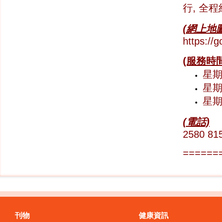
行, 全程
(網上地圖
https:/
(服務時間
星期一
星期六
星
(電話)
2580 81
======
刊物
健康資訊