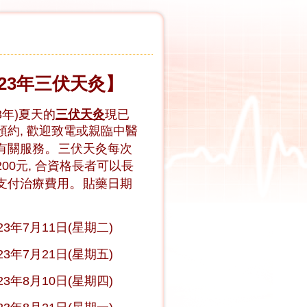
023年三伏天灸】
23年)夏天的
三伏天灸
現已
預約, 歡迎致電或親臨中醫
。
有關服務
三伏天灸每次
00元, 合資格長者可以長
。
支付治療費用
貼藥日期
23年7月11日(星期二)
23年7月21日(
星期五
)
23年8月10日(星期四)