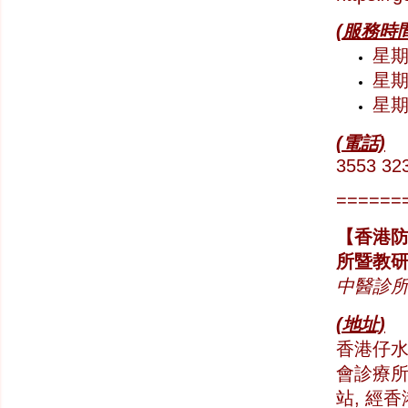
(服務時間
星期一
星期六
星
(電話)
3553 32
======
【香港防
所暨教研
中醫診
(地址)
香港仔水
會診療
站, 經