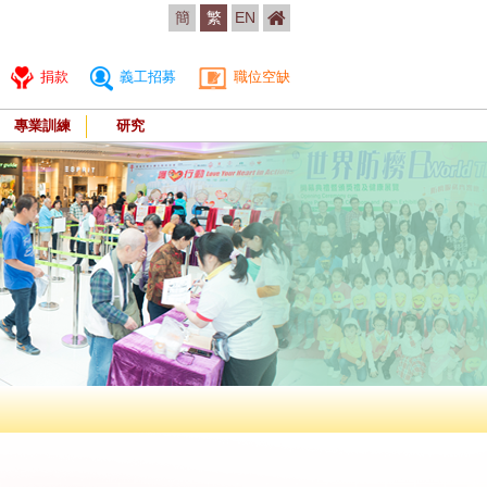
簡
繁
EN
捐款
義工招募
職位空缺
專業訓練
研究