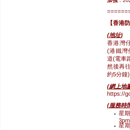
加強
：20
======
【
香港
(地址)
香港灣仔
(港鐵灣
道(電車
然後再往
約5分鐘)
(網上地圖
https:/
(服務時間
星期一
3pm
星期六