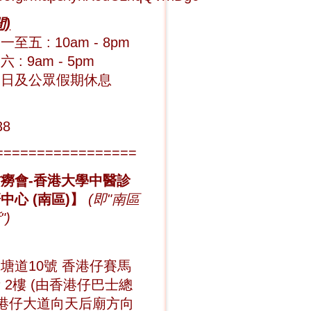
)
至五 : 10am - 8pm
 : 9am - 5pm
期日及公眾假期休息
38
=================
癆會-香港大學中醫診
中心 (南區)】
(即"
南區
所
")
塘道10號
香港仔賽馬
所
2樓 (由香港仔巴士總
香港仔大道向天后廟方向