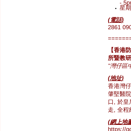
- 5
星
(電話)
2861 09
======
【香港防
所暨教研
"
灣仔區
(地址)
香港灣仔
肇堅醫
口, 於
走, 全程
(網上地圖
https:/