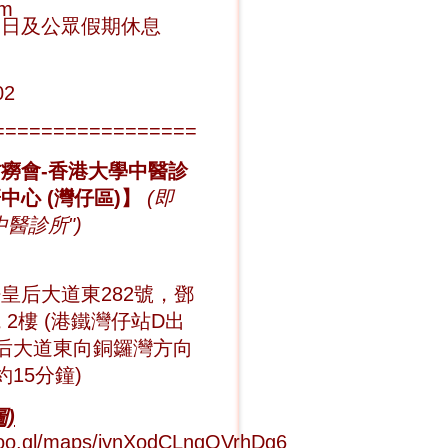
pm
期日及公眾假期休息
02
=================
癆會-香港大學中醫診
中心 (灣仔區)】
(即
中醫診所
")
皇后大道東282號，
鄧
院
2樓 (港鐵灣仔站D出
皇后大道東向銅鑼灣方向
約15分鐘)
)
/goo.gl/maps/iynXodCLnqQVrhDg6