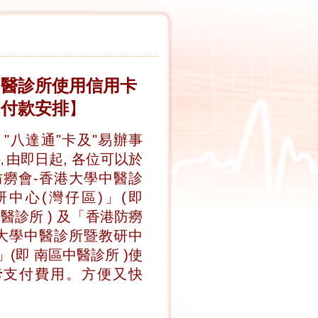
中醫診所使用信用卡
付款安排
】
、"八達通"卡及"易辦事
外
由即日起, 各位可以於
,
防癆會-香港大學中醫診
研中心(灣仔區)」(即
中醫診所
) 及「香港防癆
港大學中醫診所暨教研中
)」(即
南區中醫診所
)使
卡
支付費用。方便又快