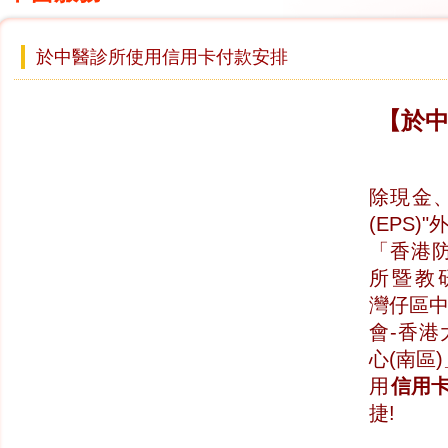
於中醫診所使用信用卡付款安排
【於
除現金
(EPS)"
「香港
所暨教
灣仔區
會-香
心(南區
用
信用
捷!