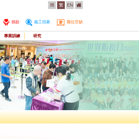
簡
繁
EN
捐款
義工招募
職位空缺
專業訓練
研究