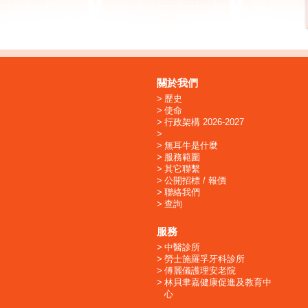
關於我們
歷史
使命
行政架構 2026-2027
無耳牛是什麼
服務範圍
其它聯繫
公開招標 / 報價
聯絡我們
查詢
服務
中醫診所
勞士施羅孚牙科診所
傅麗儀護理安老院
林貝聿嘉健康促進及教育中
心