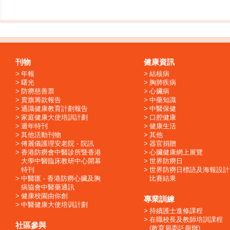
刊物
健康資訊
年報
結核病
曙光
胸肺疾病
防癆慈善票
心臟病
賣旗籌款報告
中藥知識
通識健康教育計劃報告
中醫保健
家庭健康大使培訓計劃
口腔健康
週年特刊
健康生活
其他活動刊物
其他
傅麗儀護理安老院 - 院訊
器官捐贈
香港防癆會中醫診所暨香港
心臟健康網上展覽
大學中醫臨床教研中心開幕
世界防癆日
特刊
世界防癆日標語及海報設計
中醫匯 - 香港防癆心臟及胸
比賽結果
病協會中醫藥通訊
健康校園由你創
專業訓練
中醫健康大使培训計劃
持續護士進修課程
在職校長及教師培訓課程
社區參與
(教育局委託舉辦)