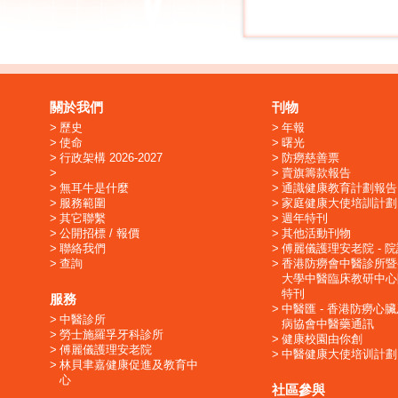
關於我們
刊物
歷史
年報
使命
曙光
行政架構 2026-2027
防癆慈善票
賣旗籌款報告
無耳牛是什麼
通識健康教育計劃報告
服務範圍
家庭健康大使培訓計劃
其它聯繫
週年特刊
公開招標 / 報價
其他活動刊物
聯絡我們
傅麗儀護理安老院 - 
查詢
香港防癆會中醫診所暨
大學中醫臨床教研中心
特刊
服務
中醫匯 - 香港防癆心
中醫診所
病協會中醫藥通訊
勞士施羅孚牙科診所
健康校園由你創
傅麗儀護理安老院
中醫健康大使培训計劃
林貝聿嘉健康促進及教育中
心
社區參與