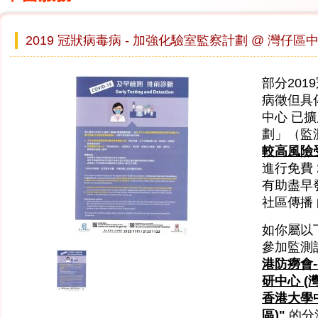
2019 冠狀病毒病 - 加強化驗室監察計劃 @ 灣仔區
部分20
病徵但具
中心 已
劃」（監
較高風險
進行免費 
有助盡早
社區傳播
如你屬以
參加監測
港防癆會
研中心 (
香港大學
區)"
的分