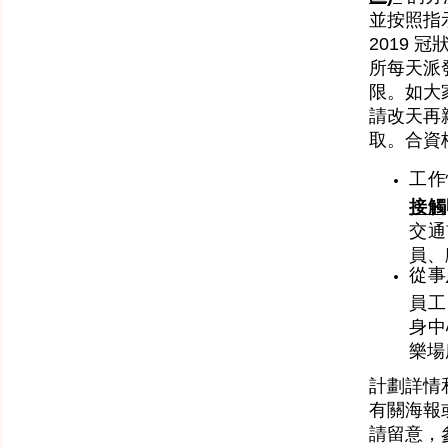
並按照指
2019 
所每天派
限。如大
請改天再
取。合資
工作
接觸
交通
員、
從事
員工
身中
樂場
計劃詳情
有關海報
請留意，