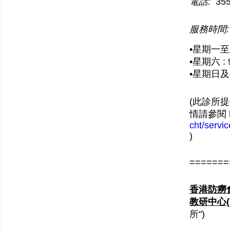
電話:
355
服務時間:
•星期一至五 
•星期六 : 
•星期日
(此診所提
情請參閱
cht/servi
)
=======
香港防癆
教研中心(
所")