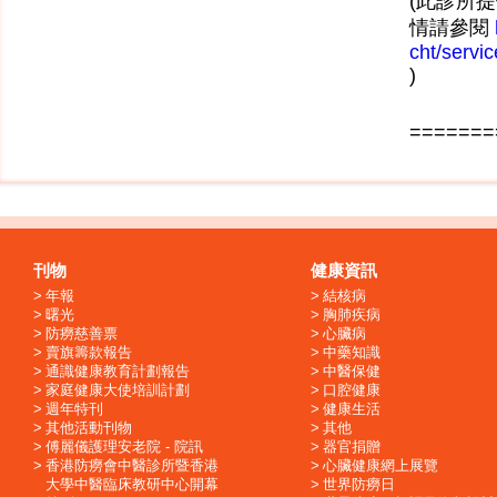
(此診所提
情請參閱
cht/servi
)
=======
刊物
健康資訊
年報
結核病
曙光
胸肺疾病
防癆慈善票
心臟病
賣旗籌款報告
中藥知識
通識健康教育計劃報告
中醫保健
家庭健康大使培訓計劃
口腔健康
週年特刊
健康生活
其他活動刊物
其他
傅麗儀護理安老院 - 院訊
器官捐贈
香港防癆會中醫診所暨香港
心臟健康網上展覽
大學中醫臨床教研中心開幕
世界防癆日