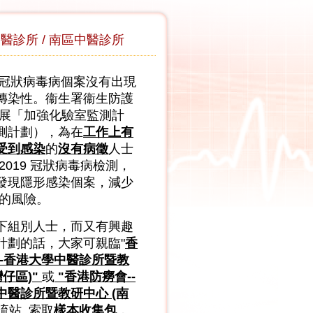
中醫診所 / 南區中醫診所
19冠狀病毒病個案沒有出現
傳染性。衞生署衞生防護
擴展「加強化驗室監測計
測計劃），為在
工作上有
受到感染
的
沒有病徵
人士
2019 冠狀病毒病檢測，
發現隱形感染個案，減少
 的風險。
下組別人士，而又有興趣
計劃的話，大家可親臨"
香
--香港大學中醫診所暨教
灣仔區)"
或
"香港防癆會--
中醫診所暨教研中心 (南
流站, 索取
樣本收集包
，