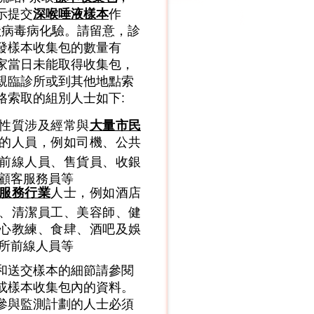
示提交
深喉唾液樣本
作
冠狀病毒病化驗。請留意，診
發樣本收集包的數量有
家當日未能取得收集包，
親臨診所或到其他地點索
格索取的組別人士如下:
性質涉及經常與
大量市民
的人員，例如司機、公共
前線人員、售貨員、收銀
顧客服務員等
服務行業
人士，例如酒店
、清潔員工、美容師、健
心教練、食肆、酒吧及娛
所前線人員等
和送交樣本的細節請參閱
或樣本收集包內的資料。
參與監測計劃的人士必須