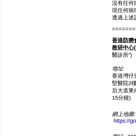
沒有任何
現任何病
透過上述
=======
香港防癆
教研中心
醫診所")
地址:
香港灣仔
堅醫院2樓
后大道東
15分鐘)
網上地圖:
https://