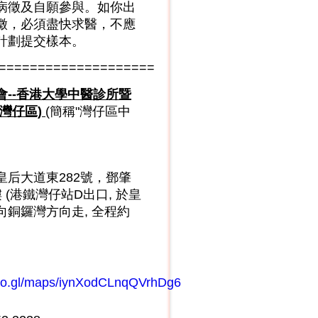
病徵及自願參與。如你出
徵，必須盡快求醫，不應
計劃提交樣本。
====================
會--香港大學中醫診所暨
(灣仔區)
(簡稱"灣仔區中
皇后大道東282號，鄧肇
 (港鐵灣仔站D出口, 於皇
向銅鑼灣方向走, 全程約
goo.gl/maps/iynXodCLnqQVrhDg6