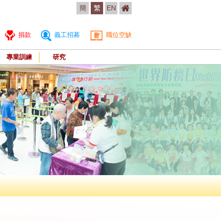
簡
繁
EN
捐款
義工招募
職位空缺
專業訓練
研究