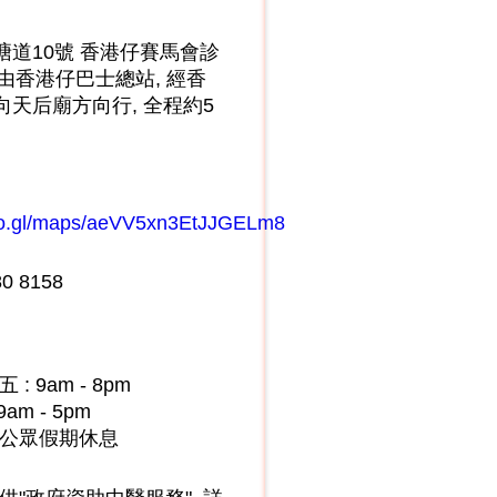
塘道10號 香港仔賽馬會診
(由香港仔巴士總站, 經香
向天后廟方向行, 全程約5
goo.gl/maps/aeVV5xn3EtJJGELm8
0 8158
: 9am - 8pm
9am - 5pm
及公眾假期休息