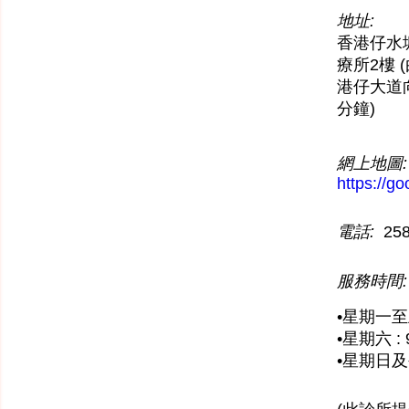
地址:
香港仔水
療所2樓 
港仔大道
分鐘)
網上地圖:
https://
電話:
258
服務時間:
•星期一至五 
•星期六 : 
•星期日