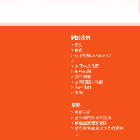
關於我們
歷史
使命
行政架構 2026-2027
無耳牛是什麼
服務範圍
其它聯繫
公開招標 / 報價
聯絡我們
查詢
服務
中醫診所
勞士施羅孚牙科診所
傅麗儀護理安老院
林貝聿嘉健康促進及教育中
心