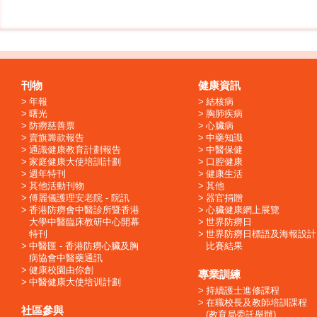
刊物
健康資訊
年報
結核病
曙光
胸肺疾病
防癆慈善票
心臟病
賣旗籌款報告
中藥知識
通識健康教育計劃報告
中醫保健
家庭健康大使培訓計劃
口腔健康
週年特刊
健康生活
其他活動刊物
其他
傅麗儀護理安老院 - 院訊
器官捐贈
香港防癆會中醫診所暨香港
心臟健康網上展覽
大學中醫臨床教研中心開幕
世界防癆日
特刊
世界防癆日標語及海報設計
中醫匯 - 香港防癆心臟及胸
比賽結果
病協會中醫藥通訊
健康校園由你創
專業訓練
中醫健康大使培训計劃
持續護士進修課程
在職校長及教師培訓課程
社區參與
(教育局委託舉辦)