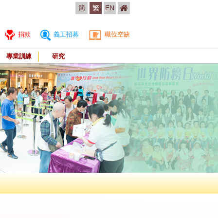
簡
繁
EN
捐款
義工招募
職位空缺
專業訓練
研究