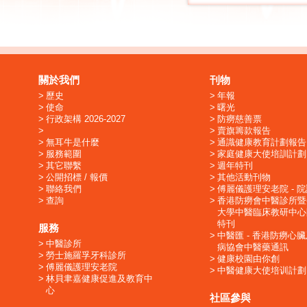
關於我們
刊物
歷史
年報
使命
曙光
行政架構 2026-2027
防癆慈善票
賣旗籌款報告
無耳牛是什麼
通識健康教育計劃報告
服務範圍
家庭健康大使培訓計劃
其它聯繫
週年特刊
公開招標 / 報價
其他活動刊物
聯絡我們
傅麗儀護理安老院 - 
查詢
香港防癆會中醫診所暨
大學中醫臨床教研中心
特刊
服務
中醫匯 - 香港防癆心
中醫診所
病協會中醫藥通訊
勞士施羅孚牙科診所
健康校園由你創
傅麗儀護理安老院
中醫健康大使培训計劃
林貝聿嘉健康促進及教育中
心
社區參與