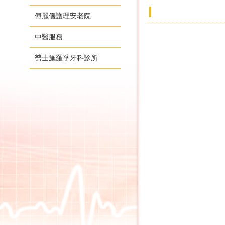
傅麗儀護理安老院
中醫服務
勞士施羅孚牙科診所