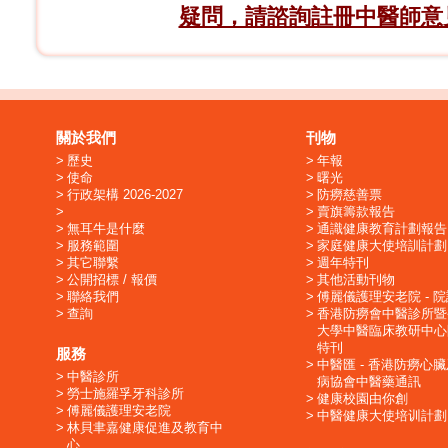
疑問，請諮詢註冊中醫師意
關於我們
刊物
歷史
年報
使命
曙光
行政架構 2026-2027
防癆慈善票
賣旗籌款報告
無耳牛是什麼
通識健康教育計劃報告
服務範圍
家庭健康大使培訓計劃
其它聯繫
週年特刊
公開招標 / 報價
其他活動刊物
聯絡我們
傅麗儀護理安老院 - 
查詢
香港防癆會中醫診所暨
大學中醫臨床教研中心
特刊
服務
中醫匯 - 香港防癆心
中醫診所
病協會中醫藥通訊
勞士施羅孚牙科診所
健康校園由你創
傅麗儀護理安老院
中醫健康大使培训計劃
林貝聿嘉健康促進及教育中
心