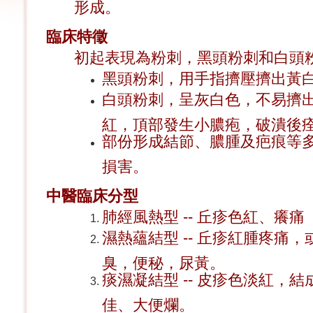
形成。
臨床特徵
初起表現為粉刺，黑頭粉刺和白頭
黑頭粉刺，用手指擠壓擠出黃
白頭粉刺，呈灰白色，不易擠
紅，頂部發生小膿疱，破潰後
部份形成結節、膿腫及疤痕等
損害。
中醫臨床分型
肺經風熱型 -- 丘疹色紅、癢痛
濕熱蘊結型 -- 丘疹紅腫疼痛
臭，便秘，尿黃。
痰濕凝結型 -- 皮疹色淡紅，
佳、大便爛。