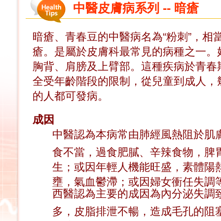
中醫皮膚病系列 -- 暗瘡
暗瘡、青春豆的中醫病名為“粉刺”，相
瘡。是屬於皮膚科最常見的病種之一。
胸背、肩膀及上臂部。這種疾病於青春
全受年齡階段的限制，從兒童到成人，
的人都可發病。
成因
中醫認為本病常由肺經風熱阻於肌
食不當，過食肥膩、辛辣食物，脾
生；或因年輕人機能旺盛，素體陽
壅，氣血鬱滯；或因婦女衝任失調
西醫認為主要的成因為內分泌失調
多，皮脂排泄不暢，造成毛孔的阻