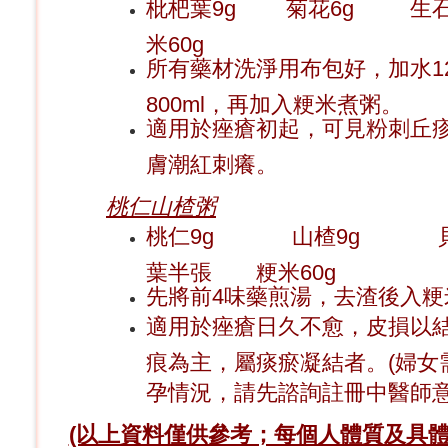
枇杷葉9g 菊花6g 生
米60g
所有藥材洗淨用布包好，加水12
800ml，再加入粳米煮粥。
適用於痤瘡初起，可見粉刺丘
膚潮紅刺癢。
桃仁山楂粥
桃仁9g 山楂9g 
葉半張 粳米60g
先將前4味藥煎湯，去渣後入粳
適用於痤瘡日久不愈，皮損以
痕為主，屬痰瘀凝結者。(婦女
孕情況，請先諮詢註冊中醫師意
(以上資料僅供參考；每個人體質及具