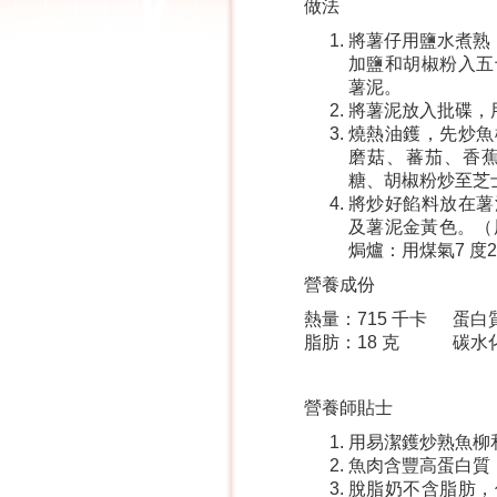
做法
將薯仔用鹽水煮熟
加鹽和胡椒粉入五
薯泥。
將薯泥放入批碟，
燒熱油鑊，先炒魚
磨菇、蕃茄、香
糖、胡椒粉炒至芝
將炒好餡料放在薯
及薯泥金黃色。（用
焗爐：用煤氣7 度21
營養成份
熱量：715 千卡
蛋白質
脂肪：18 克
碳水
營養師貼士
用易潔鑊炒熟魚柳
魚肉含豐高蛋白質
脫脂奶不含脂肪，