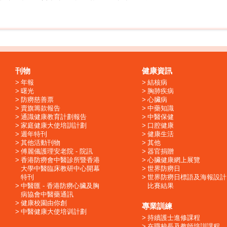
刊物
健康資訊
年報
結核病
曙光
胸肺疾病
防癆慈善票
心臟病
賣旗籌款報告
中藥知識
通識健康教育計劃報告
中醫保健
家庭健康大使培訓計劃
口腔健康
週年特刊
健康生活
其他活動刊物
其他
傅麗儀護理安老院 - 院訊
器官捐贈
香港防癆會中醫診所暨香港
心臟健康網上展覽
大學中醫臨床教研中心開幕
世界防癆日
特刊
世界防癆日標語及海報設計
中醫匯 - 香港防癆心臟及胸
比賽結果
病協會中醫藥通訊
健康校園由你創
專業訓練
中醫健康大使培训計劃
持續護士進修課程
在職校長及教師培訓課程