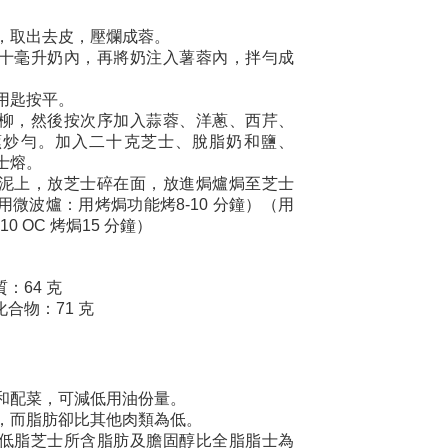
，取出去皮，壓爛成蓉。
十毫升奶內，再將奶注入薯蓉內，拌勻成
用匙按平。
柳，然後按次序加入蒜蓉、洋蔥、西芹、
蕉炒勻。加入二十克芝士、脫脂奶和鹽、
士熔。
泥上，放芝士碎在面，放進焗爐焗至芝士
微波爐：用烤焗功能烤8-10 分鐘）（用
0 OC 烤焗15 分鐘）
：64 克
化合物：71 克
和配菜，可減低用油份量。
，而脂肪卻比其他肉類為低。
低脂芝士所含脂肪及膽固醇比全脂脂士為