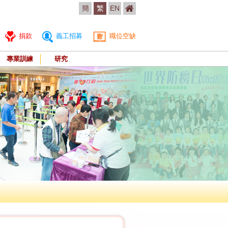
簡
繁
EN
捐款
義工招募
職位空缺
專業訓練
研究