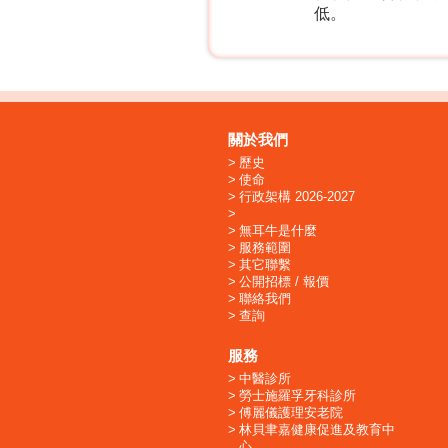
低。
關於我們
歷史
使命
行政架構 2026-2027
無耳牛是什麼
服務範圍
其它聯繫
公開招標 / 報價
聯絡我們
查詢
服務
中醫診所
勞士施羅孚牙科診所
傅麗儀護理安老院
林貝聿嘉健康促進及教育中
心