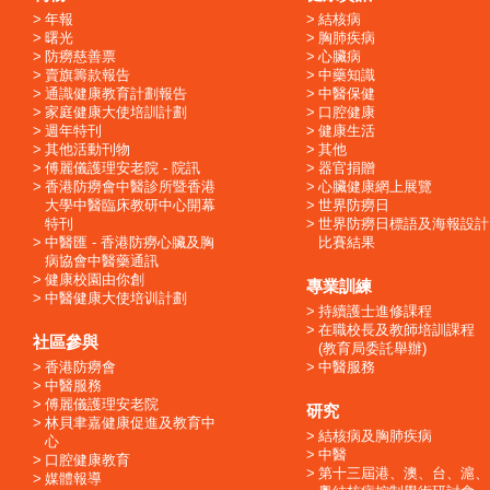
年報
結核病
曙光
胸肺疾病
防癆慈善票
心臟病
賣旗籌款報告
中藥知識
通識健康教育計劃報告
中醫保健
家庭健康大使培訓計劃
口腔健康
週年特刊
健康生活
其他活動刊物
其他
傅麗儀護理安老院 - 院訊
器官捐贈
香港防癆會中醫診所暨香港
心臟健康網上展覽
大學中醫臨床教研中心開幕
世界防癆日
特刊
世界防癆日標語及海報設計
中醫匯 - 香港防癆心臟及胸
比賽結果
病協會中醫藥通訊
健康校園由你創
專業訓練
中醫健康大使培训計劃
持續護士進修課程
在職校長及教師培訓課程
社區參與
(教育局委託舉辦)
香港防癆會
中醫服務
中醫服務
傅麗儀護理安老院
研究
林貝聿嘉健康促進及教育中
結核病及胸肺疾病
心
中醫
口腔健康教育
第十三屆港、澳、台、滬、
媒體報導