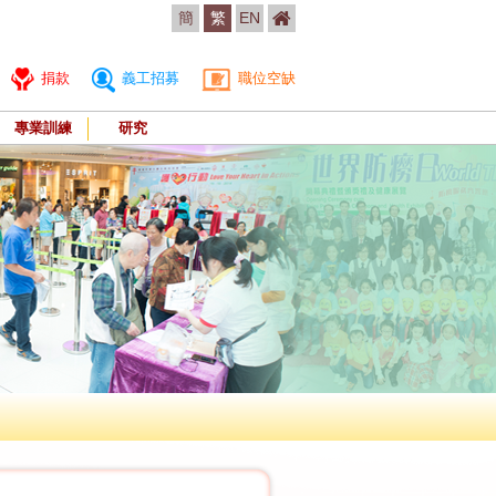
簡
繁
EN
捐款
義工招募
職位空缺
專業訓練
研究