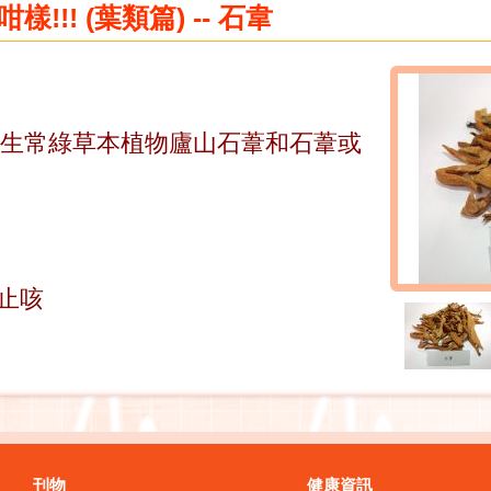
!!! (葉類篇) -- 石韋
年生常綠草本植物廬山石葦和石葦或
肺止咳
刊物
健康資訊