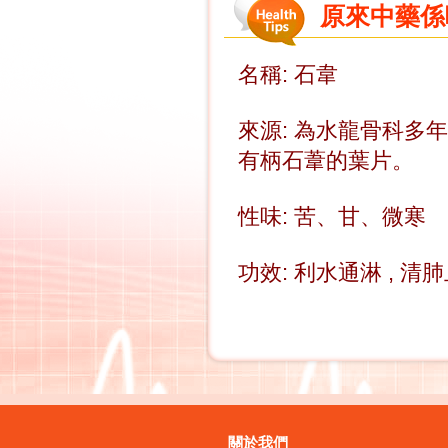
原來中藥係咁樣
名稱: 石韋
來源: 為水龍骨科多
有柄石葦
的葉片。
性味: 苦、甘、微寒
功效: 利水通淋 , 清
關於我們