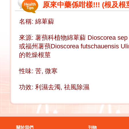
原來中藥係咁樣!!! (根及根莖
名稱: 綿萆薢
來源: 薯蕷科植物綿萆薢 Dioscorea sep 
或福州薯蕷Dioscorea futschauensis Ulin
的乾燥根莖
性味: 苦, 微寒
功效: 利濕去濁, 祛風除濕
關於我們
刊物