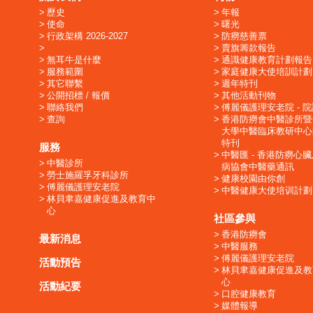
歷史
年報
使命
曙光
行政架構 2026-2027
防癆慈善票
賣旗籌款報告
無耳牛是什麼
通識健康教育計劃報告
服務範圍
家庭健康大使培訓計劃
其它聯繫
週年特刊
公開招標 / 報價
其他活動刊物
聯絡我們
傅麗儀護理安老院 - 
查詢
香港防癆會中醫診所暨
大學中醫臨床教研中心
特刊
服務
中醫匯 - 香港防癆心
中醫診所
病協會中醫藥通訊
勞士施羅孚牙科診所
健康校園由你創
傅麗儀護理安老院
中醫健康大使培训計劃
林貝聿嘉健康促進及教育中
心
社區參與
香港防癆會
最新消息
中醫服務
傅麗儀護理安老院
活動預告
林貝聿嘉健康促進及教
心
活動紀要
口腔健康教育
媒體報導