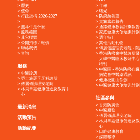
歷史
年報
使命
曙光
行政架構 2026-2027
防癆慈善票
賣旗籌款報告
無耳牛是什麼
通識健康教育計劃報告
服務範圍
家庭健康大使培訓計劃
其它聯繫
週年特刊
公開招標 / 報價
其他活動刊物
聯絡我們
傅麗儀護理安老院 - 
查詢
香港防癆會中醫診所暨
大學中醫臨床教研中心
特刊
服務
中醫匯 - 香港防癆心
中醫診所
病協會中醫藥通訊
勞士施羅孚牙科診所
健康校園由你創
傅麗儀護理安老院
中醫健康大使培训計劃
林貝聿嘉健康促進及教育中
心
社區參與
香港防癆會
最新消息
中醫服務
傅麗儀護理安老院
活動預告
林貝聿嘉健康促進及教
心
活動紀要
口腔健康教育
媒體報導