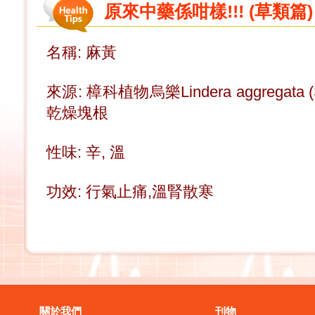
原來中藥係咁樣!!! (草類篇) 
名稱: 麻黃
來源: 樟科植物烏樂Lindera aggregata
乾燥塊根
性味: 辛, 溫
功效: 行氣止痛,溫腎散寒
關於我們
刊物