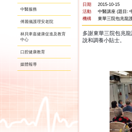
日期
2015-10-15
中醫服務
活動
中醫講座 (題目:
機構
東華三院包兆龍
傅麗儀護理安老院
多謝東華三院包兆龍
林貝聿嘉健康促進及教育
中心
說和調養小貼士。
口腔健康教育
媒體報導