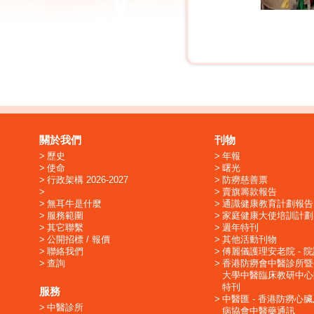
關於我們
刊物
歷史
年報
使命
曙光
行政架構 2026-2027
防癆慈善票
賣旗籌款報告
無耳牛是什麼
通識健康教育計劃報告
服務範圍
家庭健康大使培訓計劃
其它聯繫
週年特刊
公開招標 / 報價
其他活動刊物
聯絡我們
傅麗儀護理安老院 - 
查詢
香港防癆會中醫診所暨
大學中醫臨床教研中心
特刊
服務
中醫匯 - 香港防癆心
中醫診所
病協會中醫藥通訊