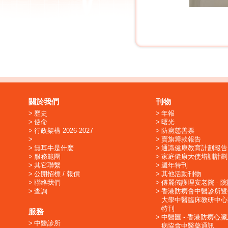
關於我們
刊物
歷史
年報
使命
曙光
行政架構 2026-2027
防癆慈善票
賣旗籌款報告
無耳牛是什麼
通識健康教育計劃報告
服務範圍
家庭健康大使培訓計劃
其它聯繫
週年特刊
公開招標 / 報價
其他活動刊物
聯絡我們
傅麗儀護理安老院 - 
查詢
香港防癆會中醫診所暨
大學中醫臨床教研中心
特刊
服務
中醫匯 - 香港防癆心
中醫診所
病協會中醫藥通訊