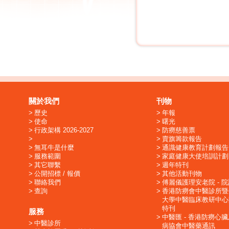
關於我們
刊物
歷史
年報
使命
曙光
行政架構 2026-2027
防癆慈善票
賣旗籌款報告
無耳牛是什麼
通識健康教育計劃報告
服務範圍
家庭健康大使培訓計劃
其它聯繫
週年特刊
公開招標 / 報價
其他活動刊物
聯絡我們
傅麗儀護理安老院 - 
查詢
香港防癆會中醫診所暨
大學中醫臨床教研中心
特刊
服務
中醫匯 - 香港防癆心
中醫診所
病協會中醫藥通訊