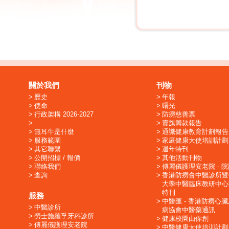
關於我們
刊物
歷史
年報
使命
曙光
行政架構 2026-2027
防癆慈善票
賣旗籌款報告
無耳牛是什麼
通識健康教育計劃報告
服務範圍
家庭健康大使培訓計劃
其它聯繫
週年特刊
公開招標 / 報價
其他活動刊物
聯絡我們
傅麗儀護理安老院 - 
查詢
香港防癆會中醫診所暨
大學中醫臨床教研中心
特刊
服務
中醫匯 - 香港防癆心
中醫診所
病協會中醫藥通訊
勞士施羅孚牙科診所
健康校園由你創
傅麗儀護理安老院
中醫健康大使培训計劃