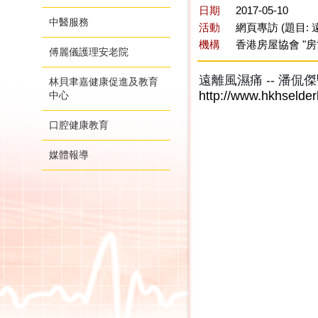
日期
2017-05-10
中醫服務
活動
網頁專訪 (題目:
機構
香港房屋協會 "
傅麗儀護理安老院
遠離風濕痛 -- 潘侃
林貝聿嘉健康促進及教育
http://www.hkhselder
中心
口腔健康教育
媒體報導