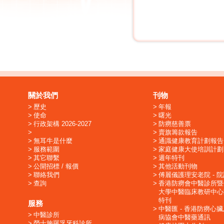
關於我們
刊物
歷史
年報
使命
曙光
行政架構 2026-2027
防癆慈善票
賣旗籌款報告
無耳牛是什麼
通識健康教育計劃報告
服務範圍
家庭健康大使培訓計劃
其它聯繫
週年特刊
公開招標 / 報價
其他活動刊物
聯絡我們
傅麗儀護理安老院 - 
查詢
香港防癆會中醫診所暨
大學中醫臨床教研中心
特刊
服務
中醫匯 - 香港防癆心
中醫診所
病協會中醫藥通訊
勞士施羅孚牙科診所