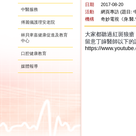
日期
2017-08-20
中醫服務
活動
網頁專訪 (題目:
機構
奇妙電視《身.醫
傅麗儀護理安老院
大家都聽過紅斑狼瘡 
林貝聿嘉健康促進及教育
中心
留意丁皡醫師以下的講解
https://www.youtu
口腔健康教育
媒體報導