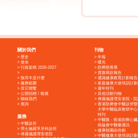
關於我們
刊物
歷史
年報
使命
曙光
行政架構 2026-2027
防癆慈善票
賣旗籌款報告
無耳牛是什麼
通識健康教育計劃報告
服務範圍
家庭健康大使培訓計劃
其它聯繫
週年特刊
公開招標 / 報價
其他活動刊物
聯絡我們
傅麗儀護理安老院 - 
查詢
香港防癆會中醫診所暨
大學中醫臨床教研中心
特刊
服務
中醫匯 - 香港防癆心
中醫診所
病協會中醫藥通訊
勞士施羅孚牙科診所
健康校園由你創
傅麗儀護理安老院
中醫健康大使培训計劃