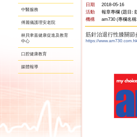
日期
2018-05-16
中醫服務
活動
報章專欄 (題目:
機構
am730 (專欄名稱
傅麗儀護理安老院
筋針治退行性膝關節
林貝聿嘉健康促進及教育
https://www.am730.com.h
中心
口腔健康教育
媒體報導