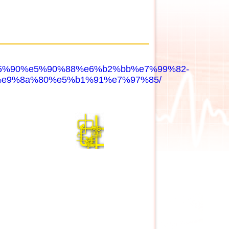
e7%b5%90%e5%90%88%e6%b2%bb%e7%99%82-
e9%8a%80%e5%b1%91%e7%97%85/