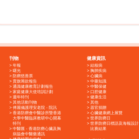
刊物
健康資訊
年報
結核病
曙光
胸肺疾病
防癆慈善票
心臟病
賣旗籌款報告
中藥知識
通識健康教育計劃報告
中醫保健
家庭健康大使培訓計劃
口腔健康
週年特刊
健康生活
其他活動刊物
其他
傅麗儀護理安老院 - 院訊
器官捐贈
香港防癆會中醫診所暨香港
心臟健康網上展覽
大學中醫臨床教研中心開幕
世界防癆日
特刊
世界防癆日標語及海報設計
中醫匯 - 香港防癆心臟及胸
比賽結果
病協會中醫藥通訊