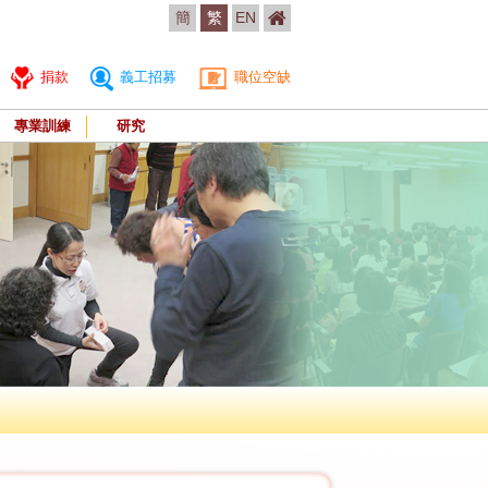
簡
繁
EN
捐款
義工招募
職位空缺
專業訓練
研究