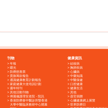
刊物
健康資訊
年報
結核病
曙光
胸肺疾病
防癆慈善票
心臟病
賣旗籌款報告
中藥知識
通識健康教育計劃報告
中醫保健
家庭健康大使培訓計劃
口腔健康
週年特刊
健康生活
其他活動刊物
其他
傅麗儀護理安老院 - 院訊
器官捐贈
香港防癆會中醫診所暨香港
心臟健康網上展覽
大學中醫臨床教研中心開幕
世界防癆日