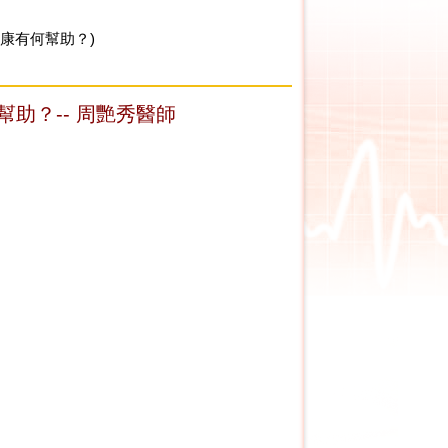
健康有何幫助？)
助？-- 周艷秀醫師