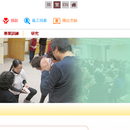
簡
繁
EN
捐款
義工招募
職位空缺
專業訓練
研究