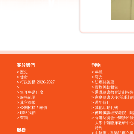
關於我們
刊物
歷史
年報
使命
曙光
行政架構 2026-2027
防癆慈善票
賣旗籌款報告
無耳牛是什麼
通識健康教育計劃報告
服務範圍
家庭健康大使培訓計劃
其它聯繫
週年特刊
公開招標 / 報價
其他活動刊物
聯絡我們
傅麗儀護理安老院 - 
查詢
香港防癆會中醫診所暨
大學中醫臨床教研中心
特刊
服務
中醫匯 - 香港防癆心