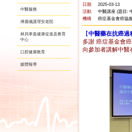
日期
2025-03-13
中醫服務
活動
中醫講座 (題目
機構
癌症基金會癌協服
傅麗儀護理安老院
【
中醫藥在抗癌過
林貝聿嘉健康促進及教育
中心
多謝 癌症基金會癌
向參加者
講解
中醫
口腔健康教育
媒體報導