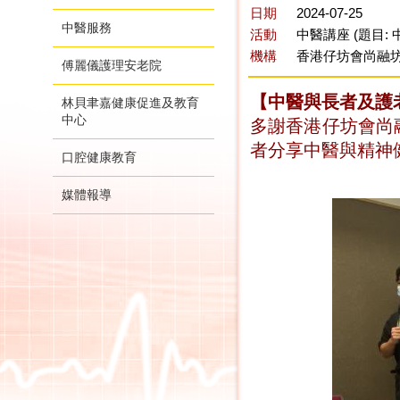
日期
2024-07-25
中醫服務
活動
中醫講座 (題目:
機構
香港仔坊會尚融
傅麗儀護理安老院
【中醫與長者及護
林貝聿嘉健康促進及教育
中心
多謝香港仔坊會尚融
者分享中醫與精神
口腔健康教育
媒體報導