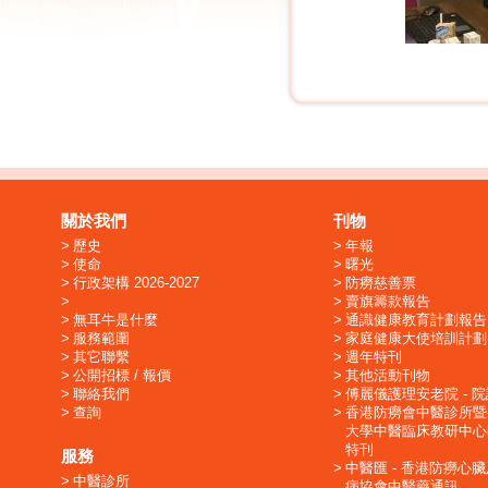
關於我們
刊物
歷史
年報
使命
曙光
行政架構 2026-2027
防癆慈善票
賣旗籌款報告
無耳牛是什麼
通識健康教育計劃報告
服務範圍
家庭健康大使培訓計劃
其它聯繫
週年特刊
公開招標 / 報價
其他活動刊物
聯絡我們
傅麗儀護理安老院 - 
查詢
香港防癆會中醫診所暨
大學中醫臨床教研中心
特刊
服務
中醫匯 - 香港防癆心
中醫診所
病協會中醫藥通訊