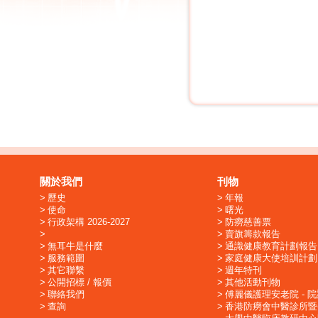
關於我們
刊物
歷史
年報
使命
曙光
行政架構 2026-2027
防癆慈善票
賣旗籌款報告
無耳牛是什麼
通識健康教育計劃報告
服務範圍
家庭健康大使培訓計劃
其它聯繫
週年特刊
公開招標 / 報價
其他活動刊物
聯絡我們
傅麗儀護理安老院 - 
查詢
香港防癆會中醫診所暨