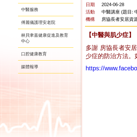
日期
2024-06-28
中醫服務
活動
中醫講座 (題目:
機構
房協長者安居資
傅麗儀護理安老院
【中醫與肌少症】
林貝聿嘉健康促進及教育
中心
多謝
房協長者安
口腔健康教育
少症
的防治方法。
媒體報導
https://www.fac