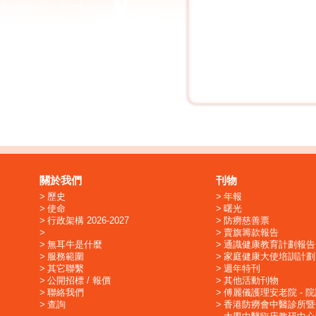
關於我們
刊物
歷史
年報
使命
曙光
行政架構 2026-2027
防癆慈善票
賣旗籌款報告
無耳牛是什麼
通識健康教育計劃報告
服務範圍
家庭健康大使培訓計劃
其它聯繫
週年特刊
公開招標 / 報價
其他活動刊物
聯絡我們
傅麗儀護理安老院 - 
查詢
香港防癆會中醫診所暨