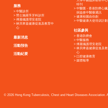
大學中醫臨床教研中心
特刊
服務
中醫匯 - 香港防癆心
中醫診所
病協會中醫藥通訊
勞士施羅孚牙科診所
健康校園由你創
傅麗儀護理安老院
中醫健康大使培训計劃
林貝聿嘉健康促進及教育中
心
社區參與
香港防癆會
最新消息
中醫服務
傅麗儀護理安老院
活動預告
林貝聿嘉健康促進及教
心
活動紀要
口腔健康教育
媒體報導
© 2026 Hong Kong Tuberculosis, Chest and Heart Diseases Association. Al