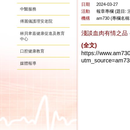
日期
2024-03-27
中醫服務
活動
報章專欄 (題目:
機構
am730 (專欄名稱
傅麗儀護理安老院
淺談血肉有情之品 
林貝聿嘉健康促進及教育
中心
(全文)
口腔健康教育
https://www
utm_source=am73
媒體報導