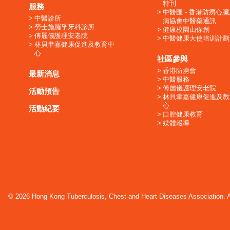
特刊
服務
中醫匯 - 香港防癆心
中醫診所
病協會中醫藥通訊
勞士施羅孚牙科診所
健康校園由你創
傅麗儀護理安老院
中醫健康大使培训計劃
林貝聿嘉健康促進及教育中
心
社區參與
香港防癆會
最新消息
中醫服務
傅麗儀護理安老院
活動預告
林貝聿嘉健康促進及教
心
活動紀要
口腔健康教育
媒體報導
© 2026 Hong Kong Tuberculosis, Chest and Heart Diseases Association. Al