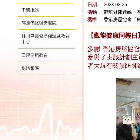
日期
2023-02-25
中醫服務
活動
觀龍健康連線 --
機構
香港房屋協會「房
傅麗儀護理安老院
【觀龍健康同樂日
林貝聿嘉健康促進及教育
中心
多謝
香港房屋協會
口腔健康教育
參與了由該計劃主
者大玩有關預防
肺
媒體報導