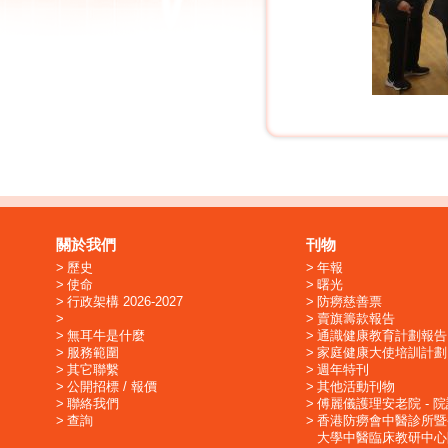
關於我們
刊物
歷史
年報
使命
曙光
行政架構 2026-2027
防癆慈善票
賣旗籌款報告
無耳牛是什麼
通識健康教育計劃報告
服務範圍
家庭健康大使培訓計劃
其它聯繫
週年特刊
公開招標 / 報價
其他活動刊物
聯絡我們
傅麗儀護理安老院 - 
查詢
香港防癆會中醫診所暨
大學中醫臨床教研中心