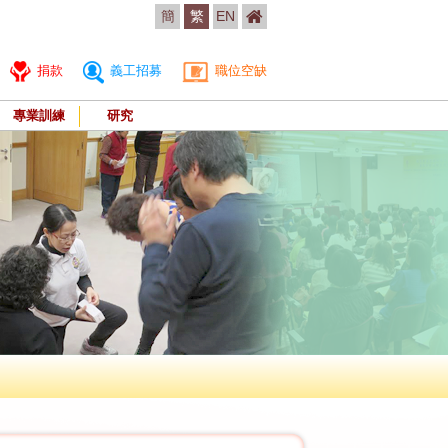
簡
繁
EN
捐款
義工招募
職位空缺
專業訓練
研究