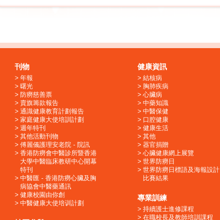
刊物
健康資訊
年報
結核病
曙光
胸肺疾病
防癆慈善票
心臟病
賣旗籌款報告
中藥知識
通識健康教育計劃報告
中醫保健
家庭健康大使培訓計劃
口腔健康
週年特刊
健康生活
其他活動刊物
其他
傅麗儀護理安老院 - 院訊
器官捐贈
香港防癆會中醫診所暨香港
心臟健康網上展覽
大學中醫臨床教研中心開幕
世界防癆日
特刊
世界防癆日標語及海報設計
中醫匯 - 香港防癆心臟及胸
比賽結果
病協會中醫藥通訊
健康校園由你創
專業訓練
中醫健康大使培训計劃
持續護士進修課程
在職校長及教師培訓課程