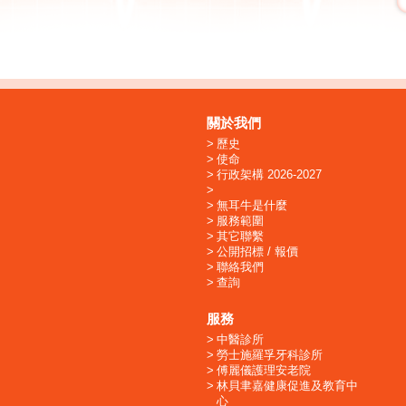
關於我們
歷史
使命
行政架構 2026-2027
無耳牛是什麼
服務範圍
其它聯繫
公開招標 / 報價
聯絡我們
查詢
服務
中醫診所
勞士施羅孚牙科診所
傅麗儀護理安老院
林貝聿嘉健康促進及教育中
心