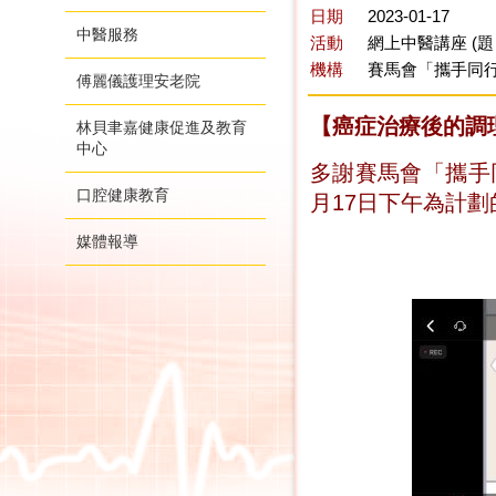
日期
2023-01-17
中醫服務
活動
網上中醫講座 (題
機構
賽馬會「攜手同行
傅麗儀護理安老院
【癌症治療後的調
林貝聿嘉健康促進及教育
中心
多謝賽馬會「攜手同
口腔健康教育
月17日下午為計
媒體報導