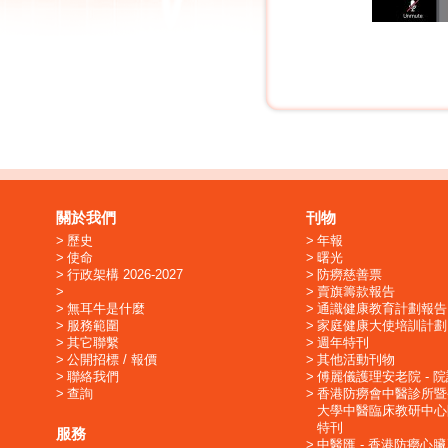
關於我們
刊物
歷史
年報
使命
曙光
行政架構 2026-2027
防癆慈善票
賣旗籌款報告
無耳牛是什麼
通識健康教育計劃報告
服務範圍
家庭健康大使培訓計劃
其它聯繫
週年特刊
公開招標 / 報價
其他活動刊物
聯絡我們
傅麗儀護理安老院 - 
查詢
香港防癆會中醫診所暨
大學中醫臨床教研中心
特刊
服務
中醫匯 - 香港防癆心