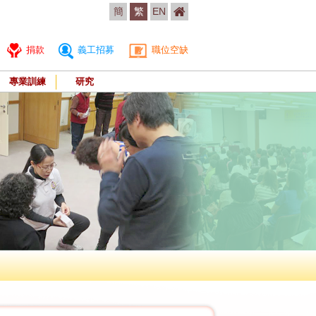
簡
繁
EN
捐款
義工招募
職位空缺
專業訓練
研究