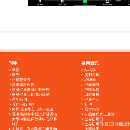
刊物
健康資訊
年報
結核病
曙光
胸肺疾病
防癆慈善票
心臟病
賣旗籌款報告
中藥知識
通識健康教育計劃報告
中醫保健
家庭健康大使培訓計劃
口腔健康
週年特刊
健康生活
其他活動刊物
其他
傅麗儀護理安老院 - 院訊
器官捐贈
香港防癆會中醫診所暨香港
心臟健康網上展覽
大學中醫臨床教研中心開幕
世界防癆日
特刊
世界防癆日標語及海報設計
中醫匯 - 香港防癆心臟及胸
比賽結果